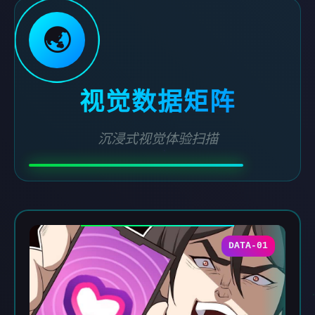
🌏
视觉数据矩阵
沉浸式视觉体验扫描
DATA-01