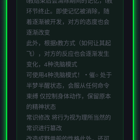
t教结束后会清除期间的记忆，t教
环节终止。即使记忆被消除，随
着逐渐被开发，对方的态度也会
逐渐改变
此外，根据t教方式（如何让其起
飞），对方的反应也会逐渐发生
变化，4种洗脑模式
可使用4种洗脑模式！・催○ 处于
半梦半醒状态，会服从任何命令
束缚 仅控制身体动作，保留原本
的精神状态
常识修改 将行为视为理所当然的
常识进行篡改
改造成野兽般的性格此外，还可