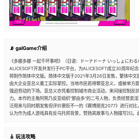
📡 galGame介绍
《多娜多娜 一起干坏事吧》（日语：ドーナドーナ いっしょにわ
ALICESOFT开发并发行于PC平台，为ALICESOFT成立30周年纪
将制作简体中文版。简体中文版于2021年3月26日发售，繁体中文版
由大企业亚总义重工实际掌控。当地市民若得罪亚总义，或被单方面
强迫劳动的下场。亚总义亦凭着控制城市商业活动，来间接控制反抗
力。本作的主角阿熊乃反亚组织“那由多”的二号人物，负责经营卖
泛用来与同时期发售但评价褒贬不一的《赛博朋克2077》进行对比
认为作为成人游戏具有反乌托邦背景，赞扬其故事与人物描写[5]
🎸 玩法攻略