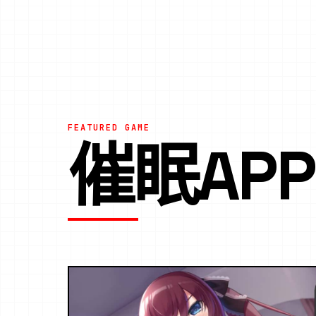
FEATURED GAME
催眠AP