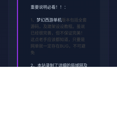
重要说明必看！！：
1、
梦幻西游单机
版本包括全套
源码，及建架设设教程。虽说
已经很完善，但不保证完美！
这点老手应该都知道，只要是
网单就一定存在BUG，不可避
免
2、本站录制了详细的局域网及
外网架设教程（外网请根据视
频教程自行研究，本站不参
与！）源码仅供个人学习使
用，请勿商用！
产品详情：梦江南版本，一直