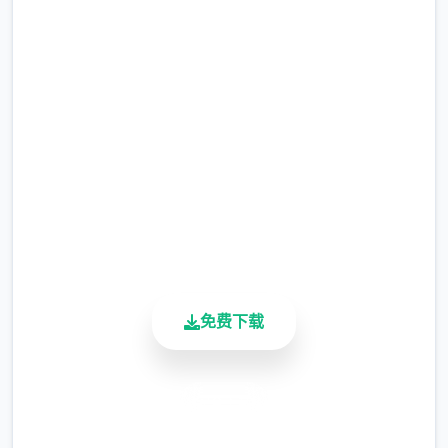
润色版下载 illusion|i社中国
完整版游戏，免费体验
2.3M+
总下载量
4.9/5
用户评分
900K+
活跃用户
免费下载
安全下载
高速安装