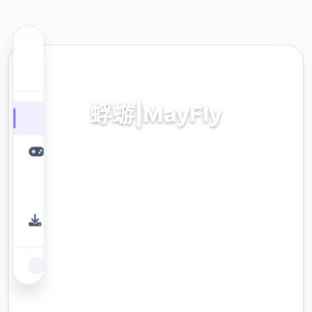
💿 热门推荐
蜉蝣|MayFly
中文下载,最新官网
9.4
评分
2.3M
下载