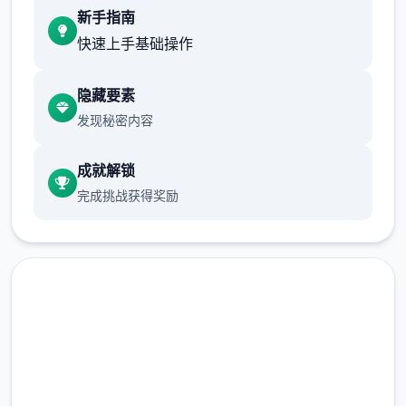
新手指南
快速上手基础操作
十年前，一场神秘事件导致城市中的部分居民
隐藏要素
（特别是年轻群体）突然获得了超越常人的特
发现秘密内容
殊能力。然而，这些异能者中的一些人开始利
用自身能力从事违法行为，特别是针对上层区
成就解锁
域的富裕阶层。这种现象引发了社会秩序的动
完成挑战获得奖励
荡，治安形势日益严峻。
中文版下载 蜉蝣|MayFly