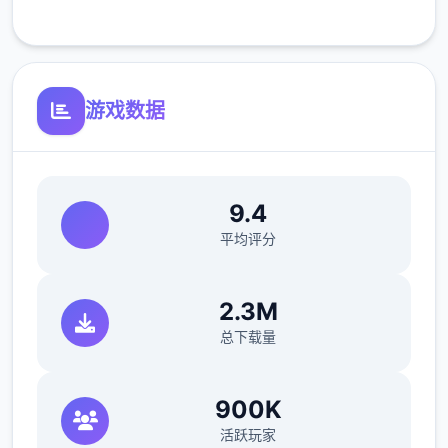
客服支持
游戏数据
9.4
平均评分
2.3M
沉浸于精美的游戏画面，感受高级建模与动态
总下载量
效果带来的视觉盛宴。EP2重置版带来了显著
提升的渲染质量、添加的体积光/体积雾以及更
900K
精细的角色模型，每一帧都经过精心打磨。
活跃玩家