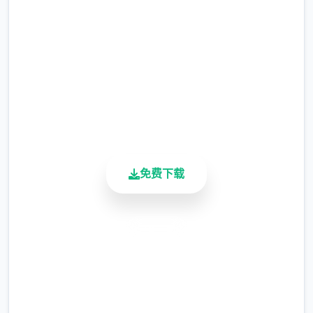
完整版游戏，免费体验
2.3M+
为了应对日益严重的混乱局面，都市管理当局
总下载量
制定了两项特殊法规：《特别执法条例》和
4.9/5
《异能者管理法》。前者授权特定的异能者执
用户评分
行更广泛的执法职责；后者则对异能者建立了
900K+
专门的管理体系，包括设立专门的矫正机构。
活跃用户
免费下载
在这样的世界背景下，你将扮演一名拥有特殊
异能的执法者，你的每一个抉择都可能影响你
与他人的关系和整个城市的命运走向。是像蜉
安全下载
蝣一样短暂地存在于这座表面繁华的都市中，
高速安装
还是在混乱中开辟出一条独特的道路，留下永
恒的传说？"改变命运的力量就在你手中。"
完全免费