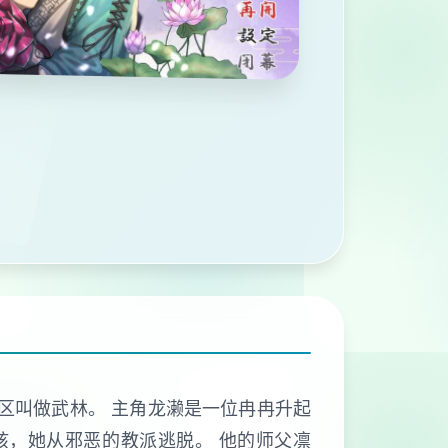
地区叫做武林。 主角龙濑是一位冉冉升起
女孩，她从邪恶的教派逃脱。 他的师父凛