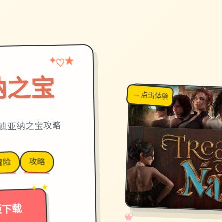
★
♡
✦
纳之宝
→
↗
点击体验
超棒！
迪亚纳之宝攻略
攻略
冒险
→
✦ ★
版下载
✧
♡
★
♥